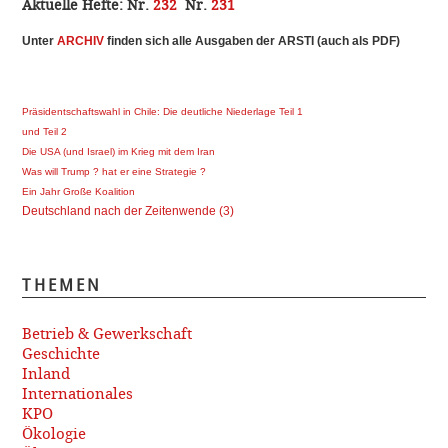
Aktuelle Hefte:
Nr.
232
Nr.
231
Unter
ARCHI
V
finden sich alle Ausgaben der ARSTI (auch als PDF)
Präsidentschaftswahl in Chile: Die deutliche Niederlage Teil 1
und Teil 2
Die USA (und Israel) im Krieg mit dem Iran
Was will Trump ? hat er eine Strategie ?
Ein Jahr Große Koalition
Deutschland nach der Zeitenwende (3)
THEMEN
Betrieb & Gewerkschaft
Geschichte
Inland
Internationales
KPO
Ökologie