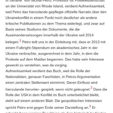
of Ukraine“ von Nicolai Petro, Professor für Politikwissenschaft
an der Universität von Rhode Island, verdient Aufmerksamkeit,
weil Petro das hierzulande gepflegte offizielle Narrativ über den
Ukrainekonflikt in einem Punkt noch deutlicher als andere
kritische Publikationen zu dem Thema widerlegt, und zwar auf
Basis seines Studiums der Dokumente, die die
Auseinandersetzungen innerhalb der Ukraine seit 2014
1
belegen.
Petro teilt uns in der Einleitung mit, dass er 2013 mit
einem Fulbright-Stipendium ein akademisches Jahr in der
Ukraine verbrachte, ausgerechnet in dem Jahr, in dem die
Proteste auf dem Maidan begannen. Das habe sein Interesse
geweckt zu verstehen, was da vorging.
Aufmerksamkeit verdient das Buch, weil die Rolle der
Nationalisten, genauer Faschisten, in Petros Argumentation
einen zentralen Stellenwert einnimmt. Deren Einfluss wird
2
hierzulande herunter- gespielt, wenn nicht geleugnet.
Dass die
Rolle der USA in dem Konflikt im Buch unterbelichtet bleibt,
steht auf einem anderen Blatt. Die geopolitischen Interessen
3
spricht Petro erst gegen Ende seiner Darstellung an.
Er