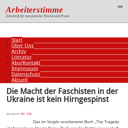
Arbeiterstimme
Zeitschrift für marxistische Theorie und Praxis
Start
Über Uns
Archiv
Literatur
Abo/Kontakt
Impressum
Datenschutz
Aktuell
Die Macht der Faschisten in der
Ukraine ist kein Hirngespinst
Kategorie:
Nr. 226
Das im Vorjahr erschienene Buch „The Tragedy