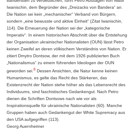
Banderisten zu verdeutlichen, führt Petro Aussagen von Wasil
Iwanischin, dem Begründer des „Dreizacks von Bandera“ an.
Die Nation sei kein „mechanischer“ Verband von Bürgern,
sondern „eine bewusste und aktive Einheit“ (Zitat Iwanischin,
114). Die Erneuerung der Nation sei der „kategorische
Imperativ“. In einem historischen Abschnitt über die Entstehung
der Organisation ukrainischer Nationalisten (OUN) lässt Petro
keinen Zweifel an deren völkischem Verständnis von Nation. Er
zitiert Dmytro Dontsow, der mit dem 1926 publizierten Buch
„Nationalismus“ zu einem führenden Ideologen der OUN
8
geworden sei.
Dessen Ansichten, die Natur kenne keinen
Humanismus, es gelte das Recht des Stärkeren, das
Existenzrecht der Nation stehe höher als das Lebensrecht des
Individuums, sind faschistisches Gedankengut. Nach Petro
dienen die Schriften Dontsows nach wie vor als
Inspirationsquelle für ukrainische Nationalisten (60). Manche
Gruppen haben auch Gedankengut der White Supremacy aus
den USA aufgegriffen (113).
Georg Auernheimer