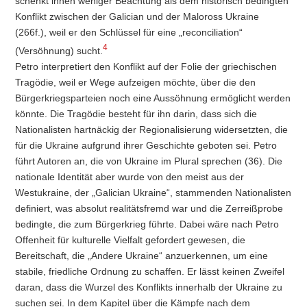
schenkt ihnen weniger Beachtung als dem historisch bedingten
Konflikt zwischen der Galician und der Maloross Ukraine
(266f.), weil er den Schlüssel für eine „reconciliation“
4
(Versöhnung) sucht.
Petro interpretiert den Konflikt auf der Folie der griechischen
Tragödie, weil er Wege aufzeigen möchte, über die den
Bürgerkriegsparteien noch eine Aussöhnung ermöglicht werden
könnte. Die Tragödie besteht für ihn darin, dass sich die
Nationalisten hartnäckig der Regionalisierung widersetzten, die
für die Ukraine aufgrund ihrer Geschichte geboten sei. Petro
führt Autoren an, die von Ukraine im Plural sprechen (36). Die
nationale Identität aber wurde von den meist aus der
Westukraine, der „Galician Ukraine“, stammenden Nationalisten
definiert, was absolut realitätsfremd war und die Zerreißprobe
bedingte, die zum Bürgerkrieg führte. Dabei wäre nach Petro
Offenheit für kulturelle Vielfalt gefordert gewesen, die
Bereitschaft, die „Andere Ukraine“ anzuerkennen, um eine
stabile, friedliche Ordnung zu schaffen. Er lässt keinen Zweifel
daran, dass die Wurzel des Konflikts innerhalb der Ukraine zu
suchen sei. In dem Kapitel über die Kämpfe nach dem