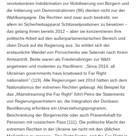
revolutionären Indoktrination zur Mobilisierung von Bürgern und
die Initiierung von Demonstrationen (96) dienten nicht nur der
Wahlkampagne. Die Rechten sind zwar auch bestrebt, vor
allem im Sicherheitsapparat Schlüsselpositionen zu besetzen –
das gelang ihnen bereits 2012 – aber sie konzentrieren ihre
politische Arbeit auf den außerparlamentarischen Bereich und
üben Druck auf die Regierung aus. So erklärt sich der
erstaunliche Wandel von Poroschenko wie Selenski nach ihrem
Amtsantritt. Beide waren als Friedensbringer zur Wahl
angetreten und mutierten zu Hardlinern.
„Since 2014, all
Ukrainian governments have kowtowed to Far Right
nationalism“
(119). Alle Regierungen seit 2014 hätten sich dem
Nationalismus der extremen Rechten gebeugt. Als Beispiel für
das „Mainstreaming the Far Right“ führt Petro die Statements
von Regierungsvertretern an, die Integration der Donbass-
Bevölkerung erfordere ein Umerziehungsprogramm,
Beschränkung der Bürgerrechte oder auch Präventivhaft für
Personen mit russischem Pass (111). Die politische Macht der
extremen Rechten in der Ukraine sei nicht mit den üblichen
Maßstäben zu messen.
„The Right Sector, and the Far Right in