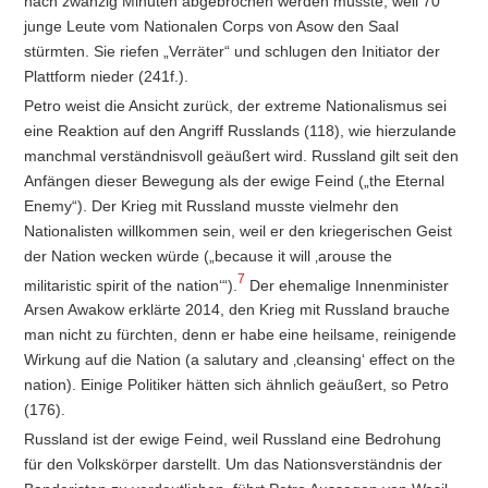
nach zwanzig Minuten abgebrochen werden musste, weil 70
junge Leute vom Nationalen Corps von Asow den Saal
stürmten. Sie riefen „Verräter“ und schlugen den Initiator der
Plattform nieder (241f.).
Petro weist die Ansicht zurück, der extreme Nationalismus sei
eine Reaktion auf den Angriff Russlands (118), wie hierzulande
manchmal verständnisvoll geäußert wird. Russland gilt seit den
Anfängen dieser Bewegung als der ewige Feind („the Eternal
Enemy“). Der Krieg mit Russland musste vielmehr den
Nationalisten willkommen sein, weil er den kriegerischen Geist
der Nation wecken würde („
because it will ‚arouse the
7
militaristic spirit of the nation‘
“).
Der ehemalige Innenminister
Arsen Awakow erklärte 2014, den Krieg mit Russland brauche
man nicht zu fürchten, denn er habe eine heilsame, reinigende
Wirkung auf die Nation (
a salutary and ‚cleansing‘ effect on the
nation
). Einige Politiker hätten sich ähnlich geäußert, so Petro
(176).
Russland ist der ewige Feind, weil Russland eine Bedrohung
für den Volkskörper darstellt. Um das Nationsverständnis der