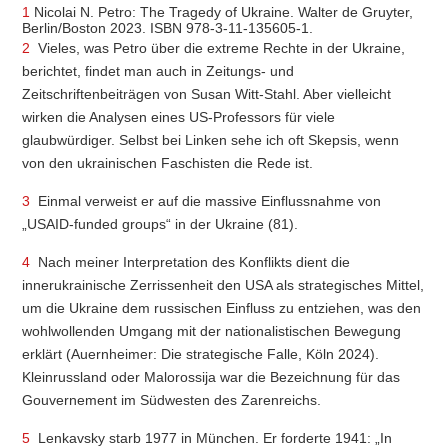
1
Nicolai N. Petro: The Tragedy of Ukraine. Walter de Gruyter,
Berlin/Boston 2023. ISBN 978-3-11-135605-1.
2
Vieles, was Petro über die extreme Rechte in der Ukraine,
berichtet, findet man auch in Zeitungs- und
Zeitschriftenbeiträgen von Susan Witt-Stahl. Aber vielleicht
wirken die Analysen eines US-Professors für viele
glaubwürdiger. Selbst bei Linken sehe ich oft Skepsis, wenn
von den ukrainischen Faschisten die Rede ist.
3
Einmal verweist er auf die massive Einflussnahme von
„USAID-funded groups“ in der Ukraine (81).
4
Nach meiner Interpretation des Konflikts dient die
innerukrainische Zerrissenheit den USA als strategisches Mittel,
um die Ukraine dem russischen Einfluss zu entziehen, was den
wohlwollenden Umgang mit der nationalistischen Bewegung
erklärt (Auernheimer: Die strategische Falle, Köln 2024).
Kleinrussland oder Malorossija war die Bezeichnung für das
Gouvernement im Südwesten des Zarenreichs.
5
Lenkavsky starb 1977 in München. Er forderte 1941: „In