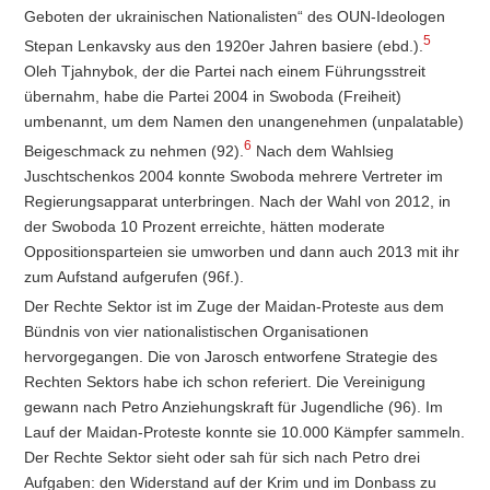
Geboten der ukrainischen Nationalisten“ des OUN-Ideologen
5
Stepan Lenkavsky aus den 1920er Jahren basiere (ebd.).
Oleh Tjahnybok, der die Partei nach einem Führungsstreit
übernahm, habe die Partei 2004 in Swoboda (Freiheit)
umbenannt, um dem Namen den unangenehmen (unpalatable)
6
Beigeschmack zu nehmen (92).
Nach dem Wahlsieg
Juschtschenkos 2004 konnte Swoboda mehrere Vertreter im
Regierungsapparat unterbringen. Nach der Wahl von 2012, in
der Swoboda 10 Prozent erreichte, hätten moderate
Oppositionsparteien sie umworben und dann auch 2013 mit ihr
zum Aufstand aufgerufen (96f.).
Der Rechte Sektor ist im Zuge der Maidan-Proteste aus dem
Bündnis von vier nationalistischen Organisationen
hervorgegangen. Die von Jarosch entworfene Strategie des
Rechten Sektors habe ich schon referiert. Die Vereinigung
gewann nach Petro Anziehungskraft für Jugendliche (96). Im
Lauf der Maidan-Proteste konnte sie 10.000 Kämpfer sammeln.
Der Rechte Sektor sieht oder sah für sich nach Petro drei
Aufgaben: den Widerstand auf der Krim und im Donbass zu