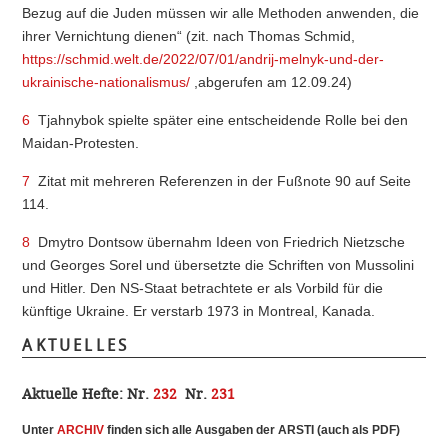
Bezug auf die Juden müssen wir alle Methoden anwenden, die
ihrer Vernichtung dienen“ (zit. nach Thomas Schmid,
https://schmid.welt.de/2022/07/01/andrij-melnyk-und-der-
ukrainische-nationalismus/
,abgerufen am 12.09.24)
6
Tjahnybok spielte später eine entscheidende Rolle bei den
Maidan-Protesten.
7
Zitat mit mehreren Referenzen in der Fußnote 90 auf Seite
114.
8
Dmytro Dontsow übernahm Ideen von Friedrich Nietzsche
und Georges Sorel und übersetzte die Schriften von Mussolini
und Hitler. Den NS-Staat betrachtete er als Vorbild für die
künftige Ukraine. Er verstarb 1973 in Montreal, Kanada.
AKTUELLES
Aktuelle Hefte:
Nr.
232
Nr.
231
Unter
ARCHI
V
finden sich alle Ausgaben der ARSTI (auch als PDF)