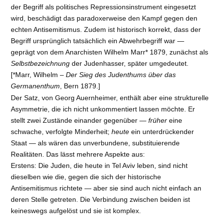
der Begriff als politisches Repressionsinstrument eingesetzt
wird, beschädigt das paradoxerweise den Kampf gegen den
echten Antisemitismus. Zudem ist historisch korrekt, dass der
Begriff ursprünglich tatsächlich ein Abwehrbegriff war —
geprägt von dem Anarchisten Wilhelm Marr* 1879, zunächst als
Selbstbezeichnung
der Judenhasser, später umgedeutet.
[*Marr, Wilhelm –
Der Sieg des Judenthums über das
Germanenthum
, Bern 1879.]
Der Satz, von Georg Auernheimer, enthält aber eine strukturelle
Asymmetrie, die ich nicht unkommentiert lassen möchte. Er
stellt zwei Zustände einander gegenüber —
früher
eine
schwache, verfolgte Minderheit;
heute
ein unterdrückender
Staat — als wären das unverbundene, substituierende
Realitäten. Das lässt mehrere Aspekte aus:
Erstens: Die Juden, die heute in Tel Aviv leben, sind nicht
dieselben wie die, gegen die sich der historische
Antisemitismus richtete — aber sie sind auch nicht einfach an
deren Stelle getreten. Die Verbindung zwischen beiden ist
keineswegs aufgelöst und sie ist komplex.