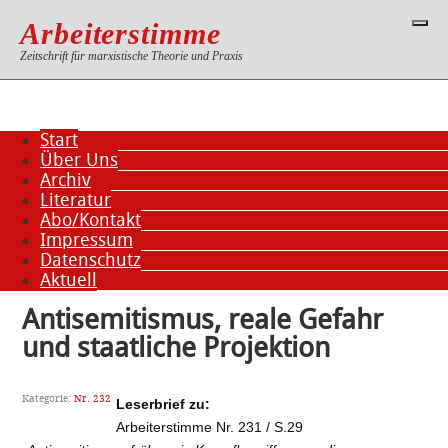
Arbeiterstimme
Zeitschrift für marxistische Theorie und Praxis
Start
Über Uns
Archiv
Literatur
Abo/Kontakt
Impressum
Datenschutz
Aktuell
Antisemitismus, reale Gefahr
und staatliche Projektion
Kategorie:
Nr. 232
Leserbrief zu:
Arbeiterstimme Nr. 231 / S.29