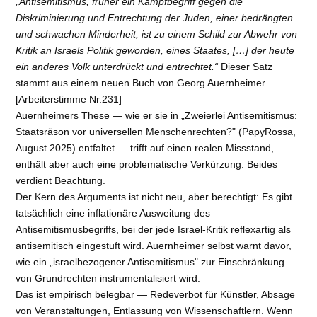
„
Antisemitismus, früher ein Kampfbegriff gegen die
Diskriminierung und Entrechtung der Juden, einer bedrängten
und schwachen Minderheit, ist zu einem Schild zur Abwehr von
Kritik an Israels Politik geworden, eines Staates, […] der heute
ein anderes Volk unterdrückt und entrechtet.“
Dieser Satz
stammt aus einem neuen Buch von Georg Auernheimer.
[Arbeiterstimme Nr.231]
Auernheimers These — wie er sie in „Zweierlei Antisemitismus:
Staatsräson vor universellen Menschenrechten?" (PapyRossa,
August 2025) entfaltet — trifft auf einen realen Missstand,
enthält aber auch eine problematische Verkürzung. Beides
verdient Beachtung.
Der Kern des Arguments ist nicht neu, aber berechtigt: Es gibt
tatsächlich eine inflationäre Ausweitung des
Antisemitismusbegriffs, bei der jede Israel-Kritik reflexartig als
antisemitisch eingestuft wird. Auernheimer selbst warnt davor,
wie ein „israelbezogener Antisemitismus" zur Einschränkung
von Grundrechten instrumentalisiert wird.
Das ist empirisch belegbar — Redeverbot für Künstler, Absage
von Veranstaltungen, Entlassung von Wissenschaftlern. Wenn