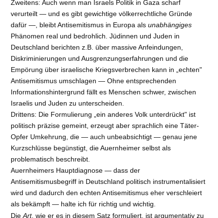
Zweitens: Auch wenn man Israels Politik in Gaza scharf
verurteilt — und es gibt gewichtige völkerrechtliche Gründe
dafür —, bleibt Antisemitismus in Europa als
unabhängiges
Phänomen real und bedrohlich. Jüdinnen und Juden in
Deutschland berichten z.B. über massive Anfeindungen,
Diskriminierungen und Ausgrenzungserfahrungen und die
Empörung über israelische Kriegsverbrechen kann in „echten"
Antisemitismus umschlagen — Ohne entsprechenden
Informationshintergrund fällt es Menschen schwer, zwischen
Israelis und Juden zu unterscheiden.
Drittens: Die Formulierung „ein anderes Volk unterdrückt" ist
politisch präzise gemeint, erzeugt aber sprachlich eine Täter-
Opfer Umkehrung, die — auch unbeabsichtigt — genau jene
Kurzschlüsse begünstigt, die Auernheimer selbst als
problematisch beschreibt.
Auernheimers Hauptdiagnose — dass der
Antisemitismusbegriff in Deutschland politisch instrumentalisiert
wird und dadurch den echten Antisemitismus eher verschleiert
als bekämpft — halte ich für richtig und wichtig.
Die
Art
, wie er es in diesem Satz formuliert, ist argumentativ zu