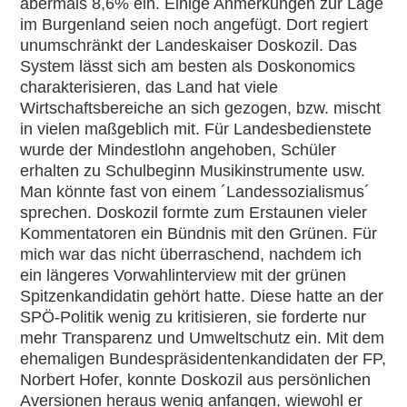
abermals 8,6% ein. Einige Anmerkungen zur Lage
im Burgenland seien noch angefügt. Dort regiert
unumschränkt der Landeskaiser Doskozil. Das
System lässt sich am besten als Doskonomics
charakterisieren, das Land hat viele
Wirtschaftsbereiche an sich gezogen, bzw. mischt
in vielen maßgeblich mit. Für Landesbedienstete
wurde der Mindestlohn angehoben, Schüler
erhalten zu Schulbeginn Musikinstrumente usw.
Man könnte fast von einem ´Landessozialismus´
sprechen. Doskozil formte zum Erstaunen vieler
Kommentatoren ein Bündnis mit den Grünen. Für
mich war das nicht überraschend, nachdem ich
ein längeres Vorwahlinterview mit der grünen
Spitzenkandidatin gehört hatte. Diese hatte an der
SPÖ-Politik wenig zu kritisieren, sie forderte nur
mehr Transparenz und Umweltschutz ein. Mit dem
ehemaligen Bundespräsidentenkandidaten der FP,
Norbert Hofer, konnte Doskozil aus persönlichen
Aversionen heraus wenig anfangen, wiewohl er