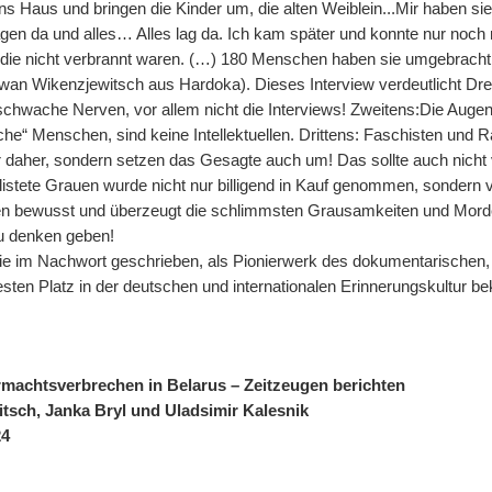
 Haus und bringen die Kinder um, die alten Weiblein...Mir haben sie 
lagen da und alles… Alles lag da. Ich kam später und konnte nur noc
die nicht verbrannt waren. (…) 180 Menschen haben sie umgebracht
Iwan Wikenzjewitsch aus Hardoka). Dieses Interview verdeutlicht Drei
r schwache Nerven, vor allem nicht die Interviews! Zweitens:Die Aug
ache“ Menschen, sind keine Intellektuellen. Drittens: Faschisten und 
ur daher, sondern setzen das Gesagte auch um! Das sollte auch nich
istete Grauen wurde nicht nur billigend in Kauf genommen, sondern v
ten bewusst und überzeugt die schlimmsten Grausamkeiten und Mord
zu denken geben!
e im Nachwort geschrieben, als Pionierwerk des dokumentarischen,
esten Platz in der deutschen und internationalen Erinnerungskultur 
machtsverbrechen in Belarus – Zeitzeugen berichten
sch, Janka Bryl und Uladsimir Kalesnik
24