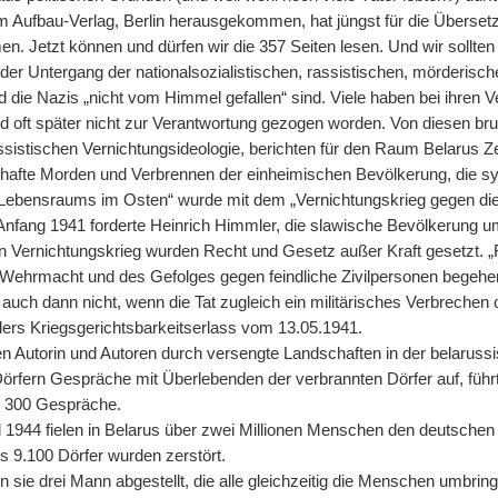
s im Aufbau-Verlag, Berlin herausgekommen, hat jüngst für die Überse
. Jetzt können und dürfen wir die 357 Seiten lesen. Und wir sollten 
h der Untergang der nationalsozialistischen, rassistischen, mörderisc
d die Nazis „nicht vom Himmel gefallen“ sind. Viele haben bei ihren 
nd oft später nicht zur Verantwortung gezogen worden. Von diesen br
assistischen Vernichtungsideologie, berichten für den Raum Belarus Z
afte Morden und Verbrennen der einheimischen Bevölkerung, die s
Lebensraums im Osten“ wurde mit dem „Vernichtungskrieg gegen die
Anfang 1941 forderte Heinrich Himmler, die slawische Bevölkerung um
n Vernichtungskrieg wurden Recht und Gesetz außer Kraft gesetzt. 
 Wehrmacht und des Gefolges gegen feindliche Zivilpersonen begehen
uch dann nicht, wenn die Tat zugleich ein militärisches Verbrechen o
itlers Kriegsgerichtsbarkeitserlass vom 13.05.1941.
en Autorin und Autoren durch versengte Landschaften in der belaruss
Dörfern Gespräche mit Überlebenden der verbrannten Dörfer auf, führ
er 300 Gespräche.
 1944 fielen in Belarus über zwei Millionen Menschen den deutsc
s 9.100 Dörfer wurden zerstört.
n sie drei Mann abgestellt, die alle gleichzeitig die Menschen umbrin