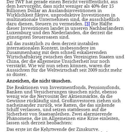
Der IWF hat gerade einen Bericht veröffentlicht, aus
dem hervorgeht, dass nicht weniger als 40% der 15
Billionen Dollar an Auslandsinvestitionen in
Wirklichkeit fiktive, unproduktive Investitionen in
multinationale Unternehmen sind, die ausschließlich
dazu dienen, Steuern zu vermeiden.
[3]
Die Hälfte
dieser Investitionen landet in unseren Nachbarländern
Luxemburg und den Niederlanden, die derzeit die
günstigsten Steueroasen sind.
All das zusätzlich zu dem derzeit instabilen
internationalen Kontext, insbesondere im
Zusammenhang mit dem schnell eskalierenden
Wirtschaftskrieg zwischen den Vereinigten Staaten und
China, der die allgemeine Unsicherheit nur noch
verstärkt. Wie wir nun sehen können, waren die
Aussichten für die Weltwirtschaft seit 2009 nicht mehr
so düster.
Anzeichen, die nicht täuschen.
Die Reaktionen von Investmentfonds, Pensionsfonds,
Banken und Versicherungen täuschen nicht, ebenso
wenig wie die Nervosität der Aktienmärkte, da die
Gewinne rückläufig sind. Großinvestoren ziehen sich
nacheinander zurück, wie Ratten, die das sinkende
Schiff verlassen, und setzen stattdessen auf die
Sicherheit von Staatsanleihen. Zwei alarmierende
Phänomene, die im Allgemeinen eine Krise einleiten,
lassen sich derzeit beobachten:
Das erste ist die Kehrtwende der Zinskurve.