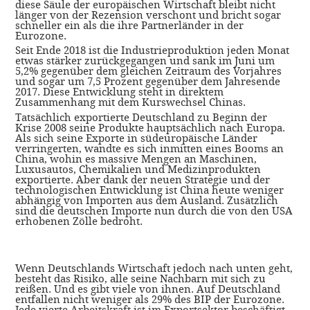
diese Säule der europäischen Wirtschaft bleibt nicht
länger von der Rezension verschont und bricht sogar
schneller ein als die ihre Partnerländer in der
Eurozone.
Seit Ende 2018 ist die Industrieproduktion jeden Monat
etwas stärker zurückgegangen und sank im Juni um
5,2% gegenüber dem gleichen Zeitraum des Vorjahres
und sogar um 7,5 Prozent gegenüber dem Jahresende
2017. Diese Entwicklung steht in direktem
Zusammenhang mit dem Kurswechsel Chinas.
Tatsächlich exportierte Deutschland zu Beginn der
Krise 2008 seine Produkte hauptsächlich nach Europa.
Als sich seine Exporte in südeuropäische Länder
verringerten, wandte es sich inmitten eines Booms an
China, wohin es massive Mengen an Maschinen,
Luxusautos, Chemikalien und Medizinprodukten
exportierte. Aber dank der neuen Strategie und der
technologischen Entwicklung ist China heute weniger
abhängig von Importen aus dem Ausland. Zusätzlich
sind die deutschen Importe nun durch die von den USA
erhobenen Zölle bedroht.
Wenn Deutschlands Wirtschaft jedoch nach unten geht,
besteht das Risiko, alle seine Nachbarn mit sich zu
reißen. Und es gibt viele von ihnen. Auf Deutschland
entfallen nicht weniger als 29% des BIP der Eurozone.
Jede vierte Arbeitskraft ist im Exportsektor beschäftigt.