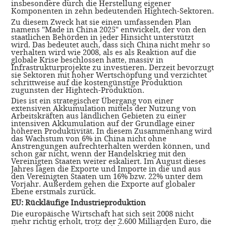
insbesondere durch die Herstellung eigener
Komponenten in zehn bedeutenden Hightech-Sektoren.
Zu diesem Zweck hat sie einen umfassenden Plan
namens "Made in China 2025" entwickelt, der von den
staatlichen Behörden in jeder Hinsicht unterstützt
wird. Das bedeutet auch, dass sich China nicht mehr so
verhalten wird wie 2008, als es als Reaktion auf die
globale Krise beschlossen hatte, massiv in
Infrastrukturprojekte zu investieren. Derzeit bevorzugt
sie Sektoren mit hoher Wertschöpfung und verzichtet
schrittweise auf die kostengünstige Produktion
zugunsten der Hightech-Produktion.
Dies ist ein strategischer Übergang von einer
extensiven Akkumulation mittels der Nutzung von
Arbeitskräften aus ländlichen Gebieten zu einer
intensiven Akkumulation auf der Grundlage einer
höheren Produktivität. In diesem Zusammenhang wird
das Wachstum von 6% in China nicht ohne
Anstrengungen aufrechterhalten werden können, und
schon gar nicht, wenn der Handelskrieg mit den
Vereinigten Staaten weiter eskaliert. Im August dieses
Jahres lagen die Exporte und Importe in die und aus
den Vereinigten Staaten um 16% bzw. 22% unter dem
Vorjahr. Außerdem gehen die Exporte auf globaler
Ebene erstmals zurück.
EU: Rückläufige Industrieproduktion
Die europäische Wirtschaft hat sich seit 2008 nicht
mehr richtig erholt, trotz der 2.600 Milliarden Euro, die