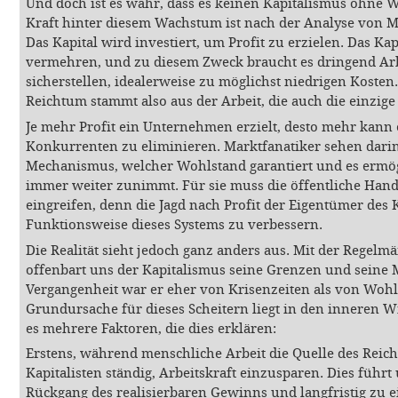
Und doch ist es wahr, dass es keinen Kapitalismus ohne W
Kraft hinter diesem Wachstum ist nach der Analyse von 
Das Kapital wird investiert, um Profit zu erzielen. Das K
vermehren, und zu diesem Zweck braucht es dringend Arbe
sicherstellen, idealerweise zu möglichst niedrigen Kosten
Reichtum stammt also aus der Arbeit, die auch die einzige Q
Je mehr Profit ein Unternehmen erzielt, desto mehr kann 
Konkurrenten zu eliminieren. Marktfanatiker sehen dari
Mechanismus, welcher Wohlstand garantiert und es ermög
immer weiter zunimmt. Für sie muss die öffentliche Han
eingreifen, denn die Jagd nach Profit der Eigentümer des 
Funktionsweise dieses Systems zu verbessern.
Die Realität sieht jedoch ganz anders aus. Mit der Regel
offenbart uns der Kapitalismus seine Grenzen und seine M
Vergangenheit war er eher von Krisenzeiten als von Wohl
Grundursache für dieses Scheitern liegt in den inneren 
es mehrere Faktoren, die dies erklären:
Erstens, während menschliche Arbeit die Quelle des Reich
Kapitalisten ständig, Arbeitskraft einzusparen. Dies führ
Rückgang des realisierbaren Gewinns und langfristig zu 