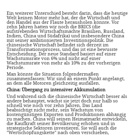
Ein weiterer Unterschied besteht darin, dass die heutige
Welt keinen Motor mehr hat, der die Wirtschaft und
den Handel aus der Flaute herausholen könnte. Vor
zehn Jahren hatten wir noch die BRICS (die
aufstrebenden Wirtschaftsmächte Brasilien, Russland,
Indien, China und Südafrika) und insbesondere China
mit seiner ambitionierten Investitionspolitik. Die
chinesische Wirtschaft befindet sich derzeit im
Transformationsprozess, und das ist eine bewusste
Entscheidung. Der neue Standard basiert auf einer
Wachstumsrate von 6% und nicht auf einer
Wachstumsrate von mehr als 10% zu der vorherigen
Periode.
Man könnte die Situation folgendermaßen
zusammenfassen: Wir sind an einem Punkt angelangt,
an dem alle Motoren gleichzeitig ausfallen.
China: Übergang zu intensiver Akkumulation
Und während sich die chinesische Wirtschaft besser als
andere behauptet, wächst sie jetzt doch nur halb so
schnell wie noch vor zehn Jahren. Das Land
beabsichtigt nicht mehr, sein Wachstum von
kostengünstigen Exporten und Produktionen abhängig
zu machen. China will seinen Heimatmarkt entwickeln,
die Kaufkraft seiner Bevölkerung erhöhen und in
strategische Sektoren investieren. Sie will auch die
"Wertschöpfungskette" nach oben verschieben,