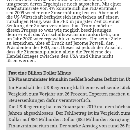
umgesetzt, deren Ergebnisse noch ausstehen. Mit einer
Wachstumsrate von 4% konnte sich die FED erstmals
seit 2009 wieder eine Zinserhöhung leisten. Aber auch
die US-Wirtschaft befindet sich inzwischen auf einem
rutschigen Hang, was die FED in jüngster Zeit zu einer
Senkung der Zinsen veranlasst hat. Trump möchte
diesen Prozess so weit wie möglich beschleunigen,
denn er will das Wirtschaftswachstum ankurbeln, um
im Jahr 2020 wiedergewählt zu werden. Um seine Ziele
zu erreichen, übte er Druck auf Jerome Powell, den
Präsidenten der FED, aus. Dieser ist jedoch der Ansicht,
dass die Zinsmanipulation allein die Probleme des
Handelskrieges zwischen den USA und China nicht
lösen werden.
Fast eine Billion Dollar Minus
US-Finanzminister Mnuchin meldet höchstes Defizit im US
Im Haushalt der US-Regierung klafft eine wachsende Lück
Vergleich zum Vorjahr um 26 Prozent. Experten machen 
Steuersenkungen dafür verantwortlich.
Die US-Regierung hat das Finanzjahr 2019 mit dem höchste
Jahren abgeschlossen. Der Fehlbetrag ist im Vergleich zu
Dollar auf 984 Milliarden Dollar (885 Milliarden Euro) ange
Finanzministerium mit. Der starke Anstieg von rund 26 Pr