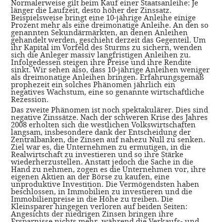
Normalerweise gilt beim Kauf einer Staatsanleihe: Je
länger die Laufzeit, desto höher der Zinssatz.
Beispielsweise bringt eine 10-jährige Anleihe einige
Prozent mehr als eine dreimonatige Anleihe. An den so
genannten Sekundärmärkten, an denen Anleihen
gehandelt werden, geschieht derzeit das Gegenteil. Um
ihr Kapital im Vorfeld des Sturms zu sichern, wenden
sich die Anleger massiv langfristigen Anleihen zu.
Infolgedessen steigen ihre Preise und ihre Rendite
sinkt. Wir sehen also, dass 10-jährige Anleihen weniger
als dreimonatige Anleihen bringen. Erfahrungsgemäß
prophezeit ein solches Phänomen jährlich ein
negatives Wachstum, eine so genannte wirtschaftliche
Rezession.
Das zweite Phänomen ist noch spektakulärer. Dies sind
negative Zinssätze. Nach der schweren Krise des Jahres
2008 erholten sich die westlichen Volkswirtschaften
langsam, insbesondere dank der Entscheidung der
Zentralbanken, die Zinsen auf nahezu Null zu senken.
Ziel war es, die Unternehmen zu ermutigen, in die
Realwirtschaft zu investieren und so ihre Stärke
wiederherzustellen. Anstatt jedoch die Sache in die
Hand zu nehmen, zogen es die Unternehmen vor, ihre
eigenen Aktien an der Börse zu kaufen, eine
unproduktive Investition. Die Vermögendsten haben
beschlossen, in Immobilien zu investieren und die
Immobilienpreise in die Höhe zu treiben. Die
Kleinsparer hingegen verloren auf beiden Seiten:
Angesichts der niedrigen Zinsen bringen ihre
Ersparnisse nichts mehr, während die Verkaufs- und