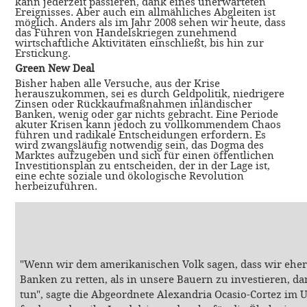
kann jederzeit passieren, dank eines unerwarteten
Ereignisses. Aber auch ein allmähliches Abgleiten ist
möglich. Anders als im Jahr 2008 sehen wir heute, dass
das Führen von Handelskriegen zunehmend
wirtschaftliche Aktivitäten einschließt, bis hin zur
Erstickung.
Green New Deal
Bisher haben alle Versuche, aus der Krise
herauszukommen, sei es durch Geldpolitik, niedrigere
Zinsen oder Rückkaufmaßnahmen inländischer
Banken, wenig oder gar nichts gebracht. Eine Periode
akuter Krisen kann jedoch zu vollkommendem Chaos
führen und radikale Entscheidungen erfordern. Es
wird zwangsläufig notwendig sein, das Dogma des
Marktes aufzugeben und sich für einen öffentlichen
Investitionsplan zu entscheiden, der in der Lage ist,
eine echte soziale und ökologische Revolution
herbeizuführen.
"Wenn wir dem amerikanischen Volk sagen, dass wir eher 
Banken zu retten, als in unsere Bauern zu investieren, da
tun", sagte die Abgeordnete Alexandria Ocasio-Cortez i