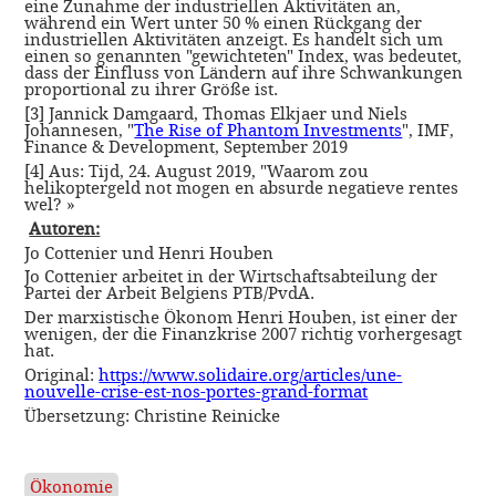
eine Zunahme der industriellen Aktivitäten an,
während ein Wert unter 50 % einen Rückgang der
industriellen Aktivitäten anzeigt. Es handelt sich um
einen so genannten "gewichteten" Index, was bedeutet,
dass der Einfluss von Ländern auf ihre Schwankungen
proportional zu ihrer Größe ist.
[3] Jannick Damgaard, Thomas Elkjaer und Niels
Johannesen, "
The Rise of Phantom Investments
", IMF,
Finance & Development, September 2019
[4] Aus: Tijd, 24. August 2019, "Waarom zou
helikoptergeld not mogen en absurde negatieve rentes
wel? »
Autoren:
Jo Cottenier und Henri Houben
Jo Cottenier arbeitet in der Wirtschaftsabteilung der
Partei der Arbeit Belgiens PTB/PvdA.
Der marxistische Ökonom Henri Houben, ist einer der
wenigen, der die Finanzkrise 2007 richtig vorhergesagt
hat.
Original:
https://www.solidaire.org/articles/une-
nouvelle-crise-est-nos-portes-grand-format
Übersetzung: Christine Reinicke
Ökonomie