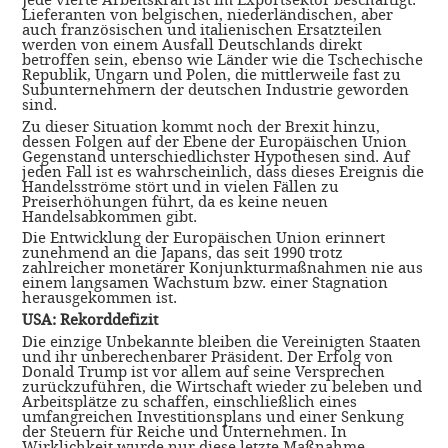
Lieferanten von belgischen, niederländischen, aber
auch französischen und italienischen Ersatzteilen
werden von einem Ausfall Deutschlands direkt
betroffen sein, ebenso wie Länder wie die Tschechische
Republik, Ungarn und Polen, die mittlerweile fast zu
Subunternehmern der deutschen Industrie geworden
sind.
Zu dieser Situation kommt noch der Brexit hinzu,
dessen Folgen auf der Ebene der Europäischen Union
Gegenstand unterschiedlichster Hypothesen sind. Auf
jeden Fall ist es wahrscheinlich, dass dieses Ereignis die
Handelsströme stört und in vielen Fällen zu
Preiserhöhungen führt, da es keine neuen
Handelsabkommen gibt.
Die Entwicklung der Europäischen Union erinnert
zunehmend an die Japans, das seit 1990 trotz
zahlreicher monetärer Konjunkturmaßnahmen nie aus
einem langsamen Wachstum bzw. einer Stagnation
herausgekommen ist.
USA: Rekorddefizit
Die einzige Unbekannte bleiben die Vereinigten Staaten
und ihr unberechenbarer Präsident. Der Erfolg von
Donald Trump ist vor allem auf seine Versprechen
zurückzuführen, die Wirtschaft wieder zu beleben und
Arbeitsplätze zu schaffen, einschließlich eines
umfangreichen Investitionsplans und einer Senkung
der Steuern für Reiche und Unternehmen. In
Wirklichkeit wurde nur diese letzte Maßnahme