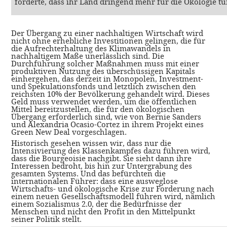
forderte, dass ihr Land dringend mehr für die Ökologie t
Der Übergang zu einer nachhaltigen Wirtschaft wird
nicht ohne erhebliche Investitionen gelingen, die für
die Aufrechterhaltung des Klimawandels in
nachhaltigem Maße unerlässlich sind. Die
Durchführung solcher Maßnahmen muss mit einer
produktiven Nutzung des überschüssigen Kapitals
einhergehen, das derzeit in Monopolen, Investment-
und Spekulationsfonds und letztlich zwischen den
reichsten 10% der Bevölkerung gehandelt wird. Dieses
Geld muss verwendet werden, um die öffentlichen
Mittel bereitzustellen, die für den ökologischen
Übergang erforderlich sind, wie von Bernie Sanders
und Alexandria Ocasio-Cortez in ihrem Projekt eines
Green New Deal vorgeschlagen.
Historisch gesehen wissen wir, dass nur die
Intensivierung des Klassenkampfes dazu führen wird,
dass die Bourgeoisie nachgibt. Sie sieht dann ihre
Interessen bedroht, bis hin zur Untergrabung des
gesamten Systems. Und das befürchten die
internationalen Führer: dass eine ausweglose
Wirtschafts- und ökologische Krise zur Forderung nach
einem neuen Gesellschaftsmodell führen wird, nämlich
einem Sozialismus 2.0, der die Bedürfnisse der
Menschen und nicht den Profit in den Mittelpunkt
seiner Politik stellt.