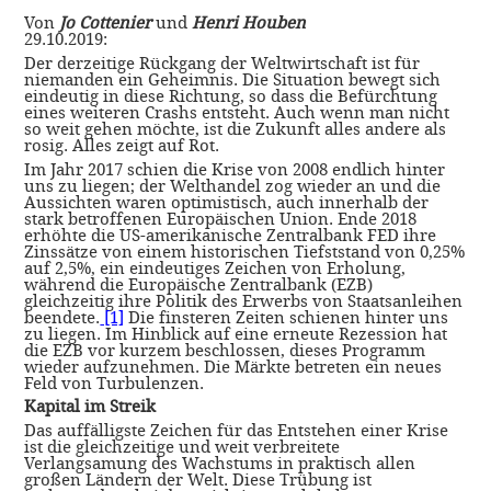
Von
Jo Cottenier
und
Henri Houben
29.10.2019:
Der derzeitige Rückgang der Weltwirtschaft ist für
niemanden ein Geheimnis. Die Situation bewegt sich
eindeutig in diese Richtung, so dass die Befürchtung
eines weiteren Crashs entsteht. Auch wenn man nicht
so weit gehen möchte, ist die Zukunft alles andere als
rosig. Alles zeigt auf Rot.
Im Jahr 2017 schien die Krise von 2008 endlich hinter
uns zu liegen; der Welthandel zog wieder an und die
Aussichten waren optimistisch, auch innerhalb der
stark betroffenen Europäischen Union. Ende 2018
erhöhte die US-amerikanische Zentralbank FED ihre
Zinssätze von einem historischen Tiefststand von 0,25%
auf 2,5%, ein eindeutiges Zeichen von Erholung,
während die Europäische Zentralbank (EZB)
gleichzeitig ihre Politik des Erwerbs von Staatsanleihen
beendete.
[1]
Die finsteren Zeiten schienen hinter uns
zu liegen. Im Hinblick auf eine erneute Rezession hat
die EZB vor kurzem beschlossen, dieses Programm
wieder aufzunehmen. Die Märkte betreten ein neues
Feld von Turbulenzen.
Kapital im Streik
Das auffälligste Zeichen für das Entstehen einer Krise
ist die gleichzeitige und weit verbreitete
Verlangsamung des Wachstums in praktisch allen
großen Ländern der Welt. Diese Trübung ist