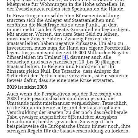
Mietpreise für Wohnungen in die Höhe schnellen. In
der Zwischenzeit reiben sich Spekulanten die Hände.
In Erwartung einer schlechten Börsenentwicklung
stürzten sich die Anleger auf Staatsanleihen und
erhöhten die Nachfrage bis zu dem Punkt, an dem
immer mehr Länder Negativ-Zinsanleihen begünstigen.
Mit anderen Worten, um dem Staat Geld zu leihen,
muss man Zinsen zahlen. Zwanzig Prozent der
Staatsanleihen haben negative Zinssätze. Um also zu
investieren, muss man die Hand ans eigene Portefeuille
legen. Insgesamt sind derzeit 16.000 Milliarden Negativ-
Zinsanleihen im Umlauf
[4]
, darunter auch alle
deutschen und schweizerischen 20- bis 30-jährigen
Staatsanleihen. In Belgien und Frankreich ist ihr
Zinssatz gleich Null. Die Tatsache, dass Anleger die
Sicherheit der Performance vorziehen, ist ein weiterer
Beweis dafür, dass sie eine neue Krise erwarten.
2019 ist nicht 2008
Auch wenn die Perspektiven seit der Rezession von
2008 heute pessimistischer sind denn je, sind die
Umstände nicht miteinander vergleichbar. Tatsächlich
ist die Situation heute aufgrund der katastrophalen
Verschuldung der Staaten, zu der noch das neoliberale
Tabu etwaiger zusätzlicher öffentlicher Ausgaben
hinzukommt, heikler geworden. So weigert sich
beispielsweise die Europäische Union immer noch, ihre
strengen Regeln für die Staatsverschuldung zu lockern.