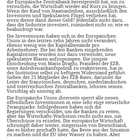
die Europäische Zentralbank bereitgestellt hat, um zu
versuchen, die Wirtschaft wieder auf Kurs zu bringen.
Wenn der Kauf von Staatsanleihen, ausschließlich den
Investoren und Spekulanten Flügel verliehen hat,
wozu diente dann dieses Geld? Jedenfalls nicht dazu,
dass die Industrie investiert, zumindest nicht so, wie es
beabsichtigt war.
Die Investitionen haben sich in der Europäischen
Union in den letzten zehn Jahren nicht verändert,
ebenso wenig wie die Kapitalbestände pro
Arbeitnehmer. Die bei den Banken eingehenden
Kapitalströme wurden nur dazu verwendet, neue
spekulative Blasen aufzupumpen. Die jüngste
Entscheidung von Mario Draghi, Präsident der EZB,
seine Anleihenankaufspolitik zu reaktivieren, hat in
der Institution selbst zu heftigem Widerstand geführt.
Sieben der 25 Mitglieder des EZB-Rates, darunter die
Leiter der französischen, deutschen, niederländischen
und österreichischen Zentralbanken, lehnten seinen
Vorschlag als unnötig ab.
Die Europäische Union ihrerseits sperrt alle neuen
öffentlichen Investitionen in eine sehr enge steuerliche
Zwangsjacke. Infolgedessen haben sich die
Regierungen verschuldet, um die Banken zu retten,
aber das Wirtschafts-Wachstum reicht nicht aus, um
Überschüsse zu erzielen. Die europäische Wirtschaft
schrumpft daher weiter, mitgerissen von Deutschland,
das es bisher geschafft hatte, das Beste aus der Situation
zu machen und die EU über Wasser zu halten. Aber