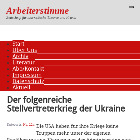
Arbeiterstimme
Zeitschrift für marxistische Theorie und Praxis
Start
Über Uns
Archiv
Literatur
Abo/Kontakt
Impressum
Datenschutz
Aktuell
Der folgenreiche
Stellvertreterkrieg der Ukraine
Kategorie:
Nr. 224
Die USA heben für ihre Kriege keine
Truppen mehr unter der eigenen
Bevölkerung aus. Vietnam war der Administration eine