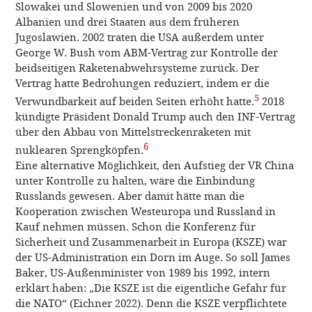
Slowakei und Slowenien und von 2009 bis 2020
Albanien und drei Staaten aus dem früheren
Jugoslawien. 2002 traten die USA außerdem unter
George W. Bush vom ABM-Vertrag zur Kontrolle der
beidseitigen Raketenabwehrsysteme zurück. Der
Vertrag hatte Bedrohungen reduziert, indem er die
5
Verwundbarkeit auf beiden Seiten erhöht hatte.
2018
kündigte Präsident Donald Trump auch den INF-Vertrag
über den Abbau von Mittelstreckenraketen mit
6
nuklearen Sprengköpfen.
Eine alternative Möglichkeit, den Aufstieg der VR China
unter Kontrolle zu halten, wäre die Einbindung
Russlands gewesen. Aber damit hätte man die
Kooperation zwischen Westeuropa und Russland in
Kauf nehmen müssen. Schon die Konferenz für
Sicherheit und Zusammenarbeit in Europa (KSZE) war
der US-Administration ein Dorn im Auge. So soll James
Baker, US-Außenminister von 1989 bis 1992, intern
erklärt haben: „Die KSZE ist die eigentliche Gefahr für
die NATO“ (Eichner 2022). Denn die KSZE verpflichtete