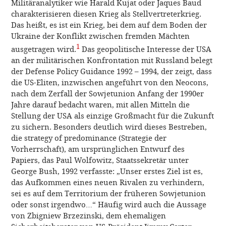
Militäranalytiker wie Harald Kujat oder Jaques Baud
charakterisieren diesen Krieg als Stellvertreterkrieg.
Das heißt, es ist ein Krieg, bei dem auf dem Boden der
Ukraine der Konflikt zwischen fremden Mächten
1
ausgetragen wird.
Das geopolitische Interesse der USA
an der militärischen Konfrontation mit Russland belegt
der Defense Policy Guidance 1992 – 1994, der zeigt, dass
die US-Eliten, inzwischen angeführt von den Neocons,
nach dem Zerfall der Sowjetunion Anfang der 1990er
Jahre darauf bedacht waren, mit allen Mitteln die
Stellung der USA als einzige Großmacht für die Zukunft
zu sichern. Besonders deutlich wird dieses Bestreben,
die strategy of predominance (Strategie der
Vorherrschaft), am ursprünglichen Entwurf des
Papiers, das Paul Wolfowitz, Staatssekretär unter
George Bush, 1992 verfasste: „Unser erstes Ziel ist es,
das Aufkommen eines neuen Rivalen zu verhindern,
sei es auf dem Territorium der früheren Sowjetunion
oder sonst irgendwo…“ Häufig wird auch die Aussage
von Zbigniew Brzezinski, dem ehemaligen