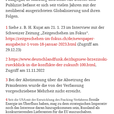
Publizist befasst er sich seit vielen Jahren mit der
neoliberal ausgerichteten Globalisierung und ihren
Folgen.
1
Siehe z. B. H. Kujat am 21. 1. 23 im Interview mit der
Schweizer Zeitung „Zeitgeschehen im Fokus“.
https://zeitgeschehen-im-fokus.ch/de/newspaper-
ausgabe/nr-1-vom-18-januar-2023.html
(Zugriff am
29.12.23)
2
https://www.deutschlandfunk.de/zbigniew-brzezinski-
rueckblick-in-die-konflikte-der-zukunft-100.html
,
Zugriff am 11.11.2022
3
Bei der Abstimmung über die Absetzung des
Präsidenten wurde die von der Verfassung
vorgeschriebene Mehrheit nicht erreicht.
4
fossile
Seit die USA mit der Entwicklung des Fracking-Verfahrens
Energie im Überfluss haben, mag zu dem strategischen Imperativ
noch das Interesse daran hinzugekommen sein, Russland als
konkurrierenden Lieferanten für die EU auszuschalten.