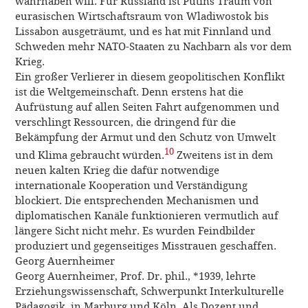
wahrhaben will. Für Russland ist Putins Traum von
eurasischen Wirtschaftsraum von Wladiwostok bis
Lissabon ausgeträumt, und es hat mit Finnland und
Schweden mehr NATO-Staaten zu Nachbarn als vor dem
Krieg.
Ein großer Verlierer in diesem geopolitischen Konflikt
ist die Weltgemeinschaft. Denn erstens hat die
Aufrüstung auf allen Seiten Fahrt aufgenommen und
verschlingt Ressourcen, die dringend für die
Bekämpfung der Armut und den Schutz von Umwelt
10
und Klima gebraucht würden.
Zweitens ist in dem
neuen kalten Krieg die dafür notwendige
internationale Kooperation und Verständigung
blockiert. Die entsprechenden Mechanismen und
diplomatischen Kanäle funktionieren vermutlich auf
längere Sicht nicht mehr. Es wurden Feindbilder
produziert und gegenseitiges Misstrauen geschaffen.
Georg Auernheimer
Georg Auernheimer, Prof. Dr. phil., *1939, lehrte
Erziehungswissenschaft, Schwerpunkt Interkulturelle
Pädagogik, in Marburg und Köln. Als Dozent und