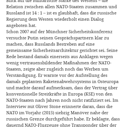
Blick auf die militärische Stärke des Westens – die
Relation zwischen allen NATO-Staaten zusammen und
Russland ist 14 : 1 – ist es glaubhaft, dass die russische
Regierung dem Westen wiederholt einen Dialog
angeboten hat.
Schon 2007 auf der Münchner Sicherheitskonferenz
versuchte Putin seinen Gesprächspartnern klar zu
machen, dass Russlands Bestreben auf eine
gemeinsame Sicherheitsarchitektur gerichtet sei. Seine
Rede bestand damals einerseits aus Anklagen wegen
wenig vertrauensbildender Maßnahmen der NATO-
Staaten, zeigte aber zugleich noch das Werben um
Verständigung. Er warnte vor der Aufstellung des
damals geplanten Raketenabwehrsystems in Osteuropa
und machte darauf aufmerksam, dass der Vertrag über
konventionelle Streitkräfte in Europa (KSE) von den
NATO-Staaten nach Jahren noch nicht ratifiziert sei. Im
Interview mit Oliver Stone erinnerte daran, dass die
NATO im Vorjahr (2015) siebzig Manöver nahe der
russischen Grenze durchgeführt habe. Er beklagte, dass
dauernd NATO-Flugzeuge ohne Transponder über der