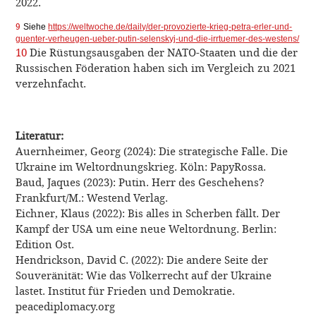
2022.
9
Siehe
https://weltwoche.de/daily/der-provozierte-krieg-petra-erler-und-
guenter-verheugen-ueber-putin-selenskyj-und-die-irrtuemer-des-westens/
10
Die Rüstungsausgaben der NATO-Staaten und die der
Russischen Föderation haben sich im Vergleich zu 2021
verzehnfacht.
Literatur:
Auernheimer, Georg (2024): Die strategische Falle. Die
Ukraine im Weltordnungskrieg. Köln: PapyRossa.
Baud, Jaques (2023): Putin. Herr des Geschehens?
Frankfurt/M.: Westend Verlag.
Eichner, Klaus (2022): Bis alles in Scherben fällt. Der
Kampf der USA um eine neue Weltordnung. Berlin:
Edition Ost.
Hendrickson, David C. (2022): Die andere Seite der
Souveränität: Wie das Völkerrecht auf der Ukraine
lastet. Institut für Frieden und Demokratie.
peacediplomacy.org