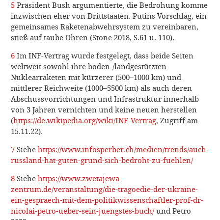
5
Präsident Bush argumentierte, die Bedrohung komme
inzwischen eher von Drittstaaten. Putins Vorschlag, ein
gemeinsames Raketenabwehrsystem zu vereinbaren,
stieß auf taube Ohren (Stone 2018, S.61 u. 110).
6
Im INF-Vertrag wurde festgelegt, dass beide Seiten
weltweit sowohl ihre boden-/landgestützten
Nuklearraketen mit kürzerer (500–1000 km) und
mittlerer Reichweite (1000–5500 km) als auch deren
Abschussvorrichtungen und Infrastruktur innerhalb
von 3 Jahren vernichten und keine neuen herstellen
(
https://de.wikipedia.org/wiki/INF-Vertrag
, Zugriff am
15.11.22).
7
Siehe
https://www.infosperber.ch/medien/trends/auch-
russland-hat-guten-grund-sich-bedroht-zu-fuehlen/
8
Siehe
https://www.zwetajewa-
zentrum.de/veranstaltung/die-tragoedie-der-ukraine-
ein-gespraech-mit-dem-politikwissenschaftler-prof-dr-
nicolai-petro-ueber-sein-juengstes-buch/
und Petro