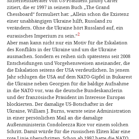
Sicherheitsberater von US-Präsident Jimmy Carter
zitiert, die er 1997 in seinem Buch „The Grand
Chessboard“ formuliert hat: „Allein schon die Existenz
einer unabhängigen Ukraine hilft, Russland zu
verändern. Ohne die Ukraine hört Russland auf, ein
2
eurasisches Imperium zu sein.“
Aber man kann nicht nur ein Motiv für die Eskalation
des Konflikts in der Ukraine und um die Ukraine
ausmachen. Sondern es reihen sich spätestens seit 2008
Entscheidungen und Vorgehensweisen aneinander, die
die Eskalation seitens der USA verdeutlichen. In jenem
Jahr schlugen die USA auf dem NATO-Gipfel in Bukarest
die Ukraine neben Georgien für die baldige Aufnahme
in die NATO vor, was die deutsche Bundeskanzlerin
und der französische Präsident im Interesse Europas
blockierten. Der damalige US-Botschafter in der
Ukraine, William J. Burns, warnte seine Administration
in einer persönlichen Mail an die damalige
Außenministerin Condoleezza Rice vor einem solchen
Schritt. Damit würde für die russischen Eliten klar eine
rote Linie überschritten. Schon ab 1997 hatte die NATO