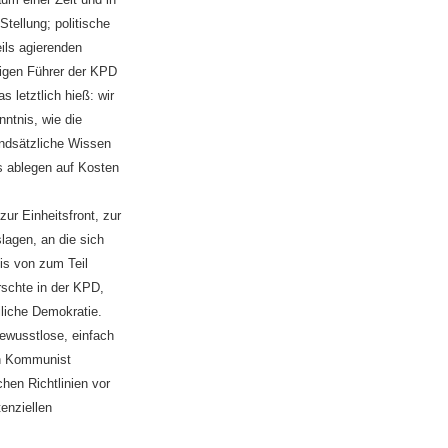
tellung; politische
ils agierenden
iligen Führer der KPD
 letztlich hieß: wir
ntnis, wie die
undsätzliche Wissen
s ablegen auf Kosten
ur Einheitsfront, zur
lagen, an die sich
nis von zum Teil
rschte in der KPD,
liche Demokratie.
bewusstlose, einfach
in Kommunist
chen Richtlinien vor
enziellen