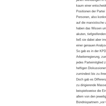
kaum einer entscheide
Positionen der Partei
Personen, also konkret
auf die marxistische 
haben das Wissen um 
akuten, tiefgreifende
ließ sie dabei aber i
einer genauen Analyse
So gab es in der KPD 
Arbeiterregierung, zu
jedes Parteimitglied 
heftigen Diskussione
zumindest bis zu ihr
Doch gab es Differenz
zu dirigierende Mass
beispielsweise die Ein
allem von den jeweili
Bündnispartnern „vor 