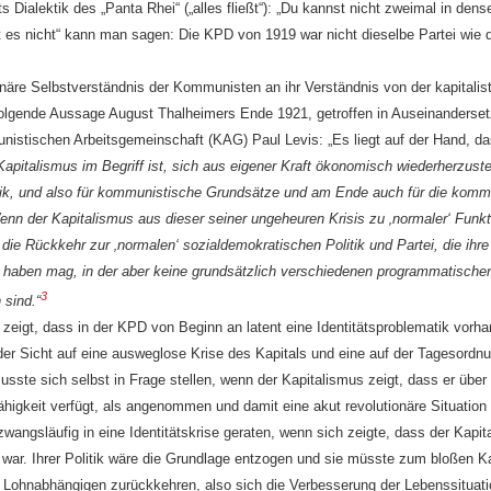
s Dialektik des „Panta Rhei“ („alles fließt“): „Du kannst nicht zweimal in dens
t es nicht“ kann man sagen: Die KPD von 1919 war nicht dieselbe Partei wie 
näre Selbstverständnis der Kommunisten an ihr Verständnis von der kapitalis
folgende Aussage August Thalheimers Ende 1921, getroffen in Auseinanderse
stischen Arbeitsgemeinschaft (KAG) Paul Levis: „Es liegt auf der Hand, d
Ka
pitalismus im Begriff ist, sich aus eigener Kraft ökonomisch wiederherzust
ik, und also
für kommunistische Grundsätze und am
Ende auch für die kommu
nn der Kapitalismus aus dieser seiner ungeheuren Krisis zu ‚normaler‘ Funkt
h, die Rückkehr zur ‚normalen‘ sozialdemokratischen Politik und Partei, die ihr
 haben mag, in der
aber keine grundsätzlich verschiedenen
programmatischen
3
 sind.“
eigt, dass in der KPD von Beginn an latent eine Identitätsproblematik vorha
s der Sicht auf eine ausweglose Krise des Kapitals und eine auf der Tagesord
usste sich selbst in Frage stellen, wenn der Kapitalismus zeigt, dass er über 
higkeit verfügt, als angenommen und damit eine akut revolutionäre Situation
wangsläufig in eine Identitätskrise geraten, wenn sich zeigte, dass der Kapit
g war. Ihrer Politik wäre die Grundlage entzogen und sie müsste zum bloßen
 Lohnabhängigen zurückkehren, also sich die Verbesserung der Lebenssituati