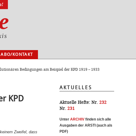
n!
e
xis
ABO/KONTAKT
volutionären Bedingungen am Beispiel der KPD 1919 – 1933
AKTUELLES
er KPD
Aktuelle Hefte:
Nr.
232
Nr.
231
Unter
ARCHI
V
finden sich alle
Ausgaben der ARSTI (auch als
PDF)
 keinem Zweifel, dass