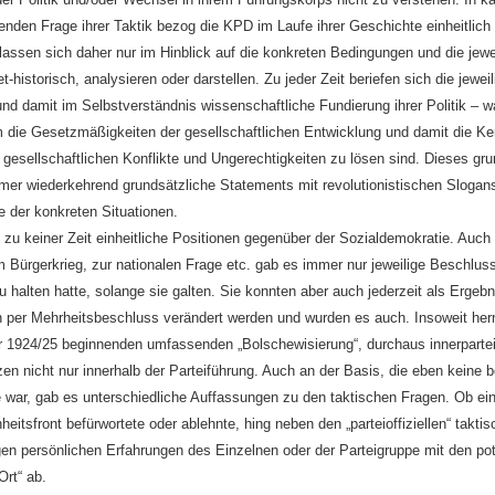
nden Frage ihrer Taktik bezog die KPD im Laufe ihrer Geschichte einheitlich S
 lassen sich daher nur im Hinblick auf die konkreten Bedingungen und die jewe
-historisch, analysieren oder darstellen. Zu jeder Zeit beriefen sich die jewe
und damit im Selbstverständnis wissenschaftliche Fundierung ihrer Politik – was
die Gesetzmäßigkeiten der gesellschaftlichen Entwicklung und damit die Ken
n gesellschaftlichen Konflikte und Ungerechtigkeiten zu lösen sind. Dieses gr
mmer wiederkehrend grundsätzliche Statements mit revolutionistischen Slogan
 der konkreten Situationen.
zu keiner Zeit einheitliche Positionen gegenüber der Sozialdemokratie. Auch z
m Bürgerkrieg, zur nationalen Frage etc. gab es immer nur jeweilige Beschluss
zu halten hatte, solange sie galten. Sie konnten aber auch jederzeit als Ergeb
n per Mehrheitsbeschluss verändert werden und wurden es auch. Insoweit her
er 1924/25 beginnenden umfassenden „Bolschewisierung“, durchaus innerpartei
en nicht nur innerhalb der Parteiführung. Auch an der Basis, die eben keine 
e war, gab es unterschiedliche Auffassungen zu den taktischen Fragen. Ob e
heitsfront befürwortete oder ablehnte, hing neben den „parteioffiziellen“ taktis
gen persönlichen Erfahrungen des Einzelnen oder der Parteigruppe mit den pot
Ort“ ab.