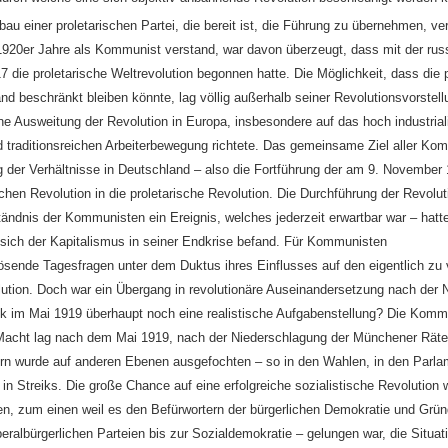
au einer proletarischen Partei, die bereit ist, die Führung zu übernehmen, ve
1920er Jahre als Kommunist verstand, war davon überzeugt, dass mit der rus
7 die proletarische Weltrevolution begonnen hatte. Die Möglichkeit, dass die 
nd beschränkt bleiben könnte, lag völlig außerhalb seiner Revolutionsvorstell
ne Ausweitung der Revolution in Europa, insbesondere auf das hoch industrial
d traditionsreichen Arbeiterbewegung richtete. Das gemeinsame Ziel aller Ko
g der Verhältnisse in Deutschland – also die Fortführung der am 9. Novembe
chen Revolution in die proletarische Revolution. Die Durchführung der Revolut
ändnis der Kommunisten ein Ereignis, welches jederzeit erwartbar war – hatte
sich der Kapitalismus in seiner Endkrise befand. Für Kommunisten
lösende Tagesfragen unter dem Duktus ihres Einflusses auf den eigentlich zu
lution. Doch war ein Übergang in revolutionäre Auseinandersetzung nach der 
k im Mai 1919 überhaupt noch eine realistische Aufgabenstellung? Die Kom
Macht lag nach dem Mai 1919, nach der Niederschlagung der Münchener Räter
ern wurde auf anderen Ebenen ausgefochten – so in den Wahlen, in den Parla
in Streiks. Die große Chance auf eine erfolgreiche sozialistische Revolution 
en, zum einen weil es den Befürwortern der bürgerlichen Demokratie und Grü
beralbürgerlichen Parteien bis zur Sozialdemokratie – gelungen war, die Situa