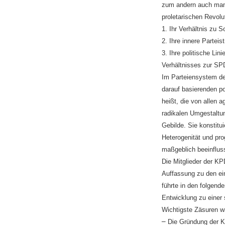
zum andern auch mange
proletarischen Revolu
1. Ihr Verhältnis zu 
2. Ihre innere Partei
3. Ihre politische Li
Verhältnisses zur S
Im Parteiensystem de
darauf basierenden pol
heißt, die von allen 
radikalen Umgestaltun
Gebilde. Sie konstitu
Heterogenität und pro
maßgeblich beeinflus
Die Mitglieder der K
Auffassung zu den ei
führte in den folgend
Entwicklung zu einer s
Wichtigste Zäsuren w
–
Die Gründung der K