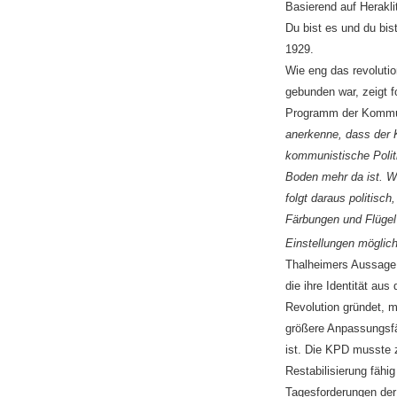
Basierend auf Heraklit
Du bist es und du bis
1929.
Wie eng das revolutio
gebunden war, zeigt 
Programm der Kommuni
anerkenne, dass der 
kommunistische Polit
Boden mehr da ist. We
folgt daraus politisc
Färbungen und Flügel
Einstellungen möglich
Thalheimers Aussage z
die ihre Identität au
Revolution gründet, m
größere Anpassungsfä
ist. Die KPD musste z
Restabilisierung fähi
Tagesforderungen der