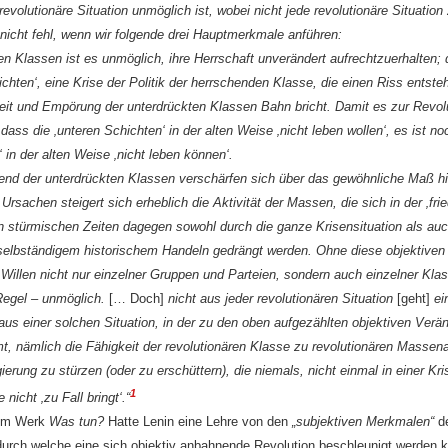
evolutionäre Situation unmöglich ist, wobei nicht jede revolutionäre Situation 
nicht fehl, wenn wir folgende drei Hauptmerkmale anführen:
en Klassen ist es unmöglich, ihre Herrschaft unverän
dert aufrechtzuerhalten; 
ichten‘, eine Krise der Politik der herrschenden Klasse, die einen Riss entste
heit und Empörung der unterdrückten Klassen Bahn bricht. Damit es zur Revo
 dass die ‚unteren Schichten‘ in der alten Weise ‚nicht leben wollen‘, es ist no
 in der alten Weise ‚nicht leben können‘.
lend der unterdrückten Klassen verschärfen sich über das gewöhnliche Maß h
Ursachen steigert sich erheblich die Aktivität der Massen, die sich in der ‚fri
n stürmischen Zeiten dagegen sowohl durch die ganze Krisensituation als auc
 selbständigem historischem Handeln gedrängt werden. Ohne diese objektiven
illen nicht nur einzelner Gruppen und Parteien, sondern auch einzelner Klass
 Regel – unmöglich.
[… Doch]
nicht aus jeder revolutionären Situation
[geht]
ei
aus einer solchen Situation, in der zu den oben aufgezählten objektiven Ver
t, nämlich die Fähigkeit der revolutionären Klasse zu revolutionären Massen
gierung zu stürzen
(oder zu erschüttern), die niemals, nicht
einmal in einer Kr
1
icht ‚zu Fall bringt‘.“
nem Werk
Was tun?
Hatte Lenin eine Lehre von den
„subjektiven Merkmalen“
d
 durch welche eine sich objektiv anbahnende Revolution beschleunigt werden k