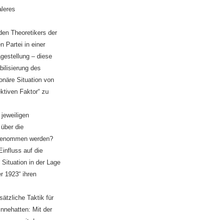
aleres
en Theoretikers der
 Partei in einer
agestellung – diese
bilisierung des
ionäre Situation von
ektiven Faktor“ zu
 jeweiligen
 über die
n genommen werden?
influss auf die
Situation in der Lage
r 1923“ ihren
ätzliche Taktik für
innehatten: Mit der