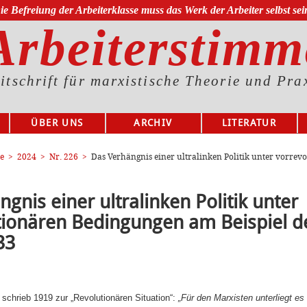
ie Befreiung der Arbeiterklasse muss das Werk der Arbeiter selbst sei
Arbeiterstimm
itschrift für marxistische Theorie und Pra
ÜBER UNS
ARCHIV
LITERATUR
e
2024
Nr. 226
Das Verhängnis einer ultralinken Politik unter vorre
gnis einer ultralinken Politik unter
tionären Bedingungen am Beispiel d
33
 schrieb 1919 zur „Revolutionären Situation“:
„Für den Marxisten unterliegt es