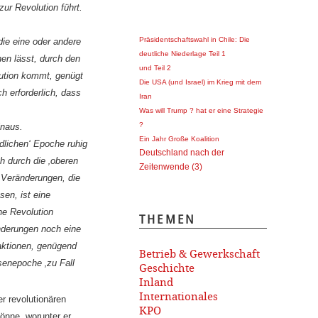
zur Revolution führt.
Präsidentschaftswahl in Chile: Die
die eine oder
andere
deutliche Niederlage Teil 1
hen lässt, durch den
und Teil 2
lution kommt, genügt
Die USA (und Israel) im Krieg mit dem
ch erforderlich, dass
Iran
Was will Trump ? hat er eine Strategie
?
inaus.
Ein Jahr Große Koalition
edlichen‘ Epoche ruhig
Deutschland nach der
h durch die ‚oberen
Zeitenwende (3)
 Veränderungen, die
en, ist eine
ne Revolution
THEMEN
änderungen noch eine
aktionen, genügend
Betrieb & Gewerkschaft
isenepoche ‚zu Fall
Geschichte
Inland
Internationales
er revolutionären
KPO
önne, worunter er