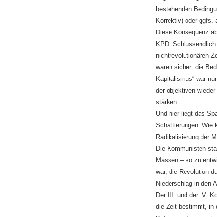
bestehenden Bedingun
Korrektiv) oder ggfs. 
Diese Konsequenz abe
KPD. Schlussendlich k
nichtrevolutionären Z
waren sicher: die Bed
Kapitalismus“ war nur 
der objektiven wieder
stärken.
Und hier liegt das Spa
Schattierungen: Wie k
Radikalisierung der 
Die Kommunisten stand
Massen – so zu entwic
war, die Revolution 
Niederschlag in den A
Der III. und der IV. 
die Zeit bestimmt, in