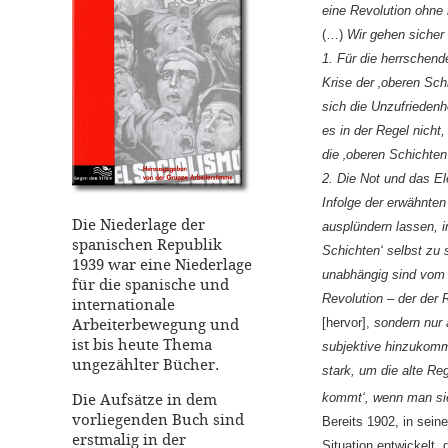
eine Revolution ohne r
(…)
Wir gehen sicher 
1. Für die herrschend
Krise der ‚oberen Sch
sich die Unzufrieden
es in der Regel nicht,
die ‚oberen Schichten‘
2. Die Not und das E
Infolge der erwähnten 
Die Niederlage der
ausplündern lassen, i
spanischen Republik
Schichten‘ selbst zu
1939 war eine Niederlage
unabhängig sind vom W
für die spanische und
Revolution – der der
internationale
Arbeiterbewegung und
[hervor],
sondern nur 
ist bis heute Thema
subjektive hinzukomm
ungezählter Bücher.
stark, um die alte Re
Die Aufsätze in dem
kommt‘, wenn man sie n
vorliegenden Buch sind
Bereits 1902, in sei
erstmalig in der
Situation entwickelt,