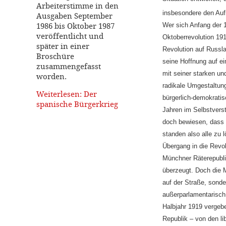
Arbeiterstimme in den
insbesondere den Aufb
Ausgaben September
1986 bis Oktober 1987
Wer sich Anfang der 
veröffentlicht und
Oktoberrevolution 191
später in einer
Revolution auf Russla
Broschüre
seine Hoffnung auf ei
zusammengefasst
mit seiner starken un
worden.
radikale Umgestaltun
Weiterlesen: Der
bürgerlich-demokratis
spanische Bürgerkrieg
Jahren im Selbstverst
doch bewiesen, dass 
standen also alle zu 
Übergang in die Revo
Münchner Räterepubli
überzeugt. Doch die 
auf der Straße, sond
außerparlamentarisch 
Halbjahr 1919 vergeb
Republik – von den li