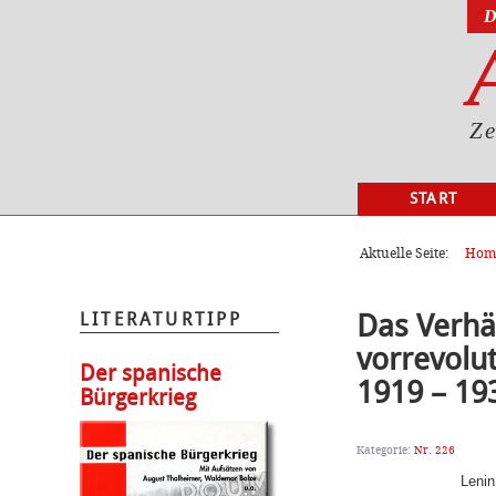
D
Ze
START
AKTUELL
Aktuelle Seite:
Hom
Das Verhän
LITERATURTIPP
vorrevolu
Der spanische
1919 – 19
Bürgerkrieg
Kategorie:
Nr. 226
Lenin