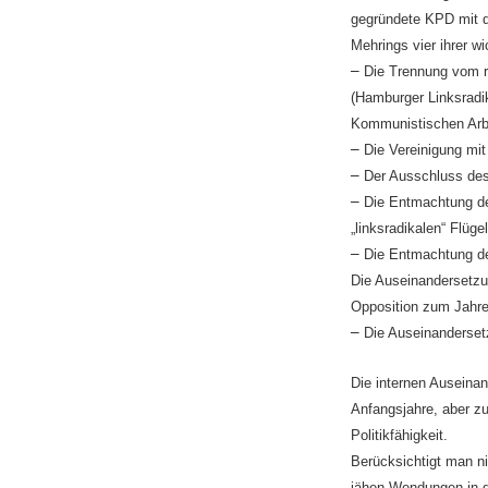
gegründete KPD mit 
Mehrings vier ihrer w
–
Die Trennung vom rä
(Hamburger Linksradi
Kommunistischen Arbei
–
Die Vereinigung mi
–
Der Ausschluss des
–
Die Entmachtung de
„linksradikalen“ Flü
–
Die Entmachtung d
Die Auseinandersetzu
Opposition zum Jahr
–
Die Auseinanderse
Die internen Auseina
Anfangsjahre, aber z
Politikfähigkeit.
Berücksichtigt man ni
jähen Wendungen in de