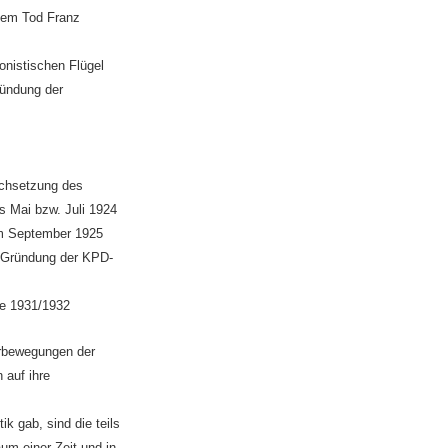
dem Tod Franz
onistischen Flügel
ründung der
rchsetzung des
s Mai bzw. Juli 1924
im September 1925
e Gründung der KPD-
e 1931/1932
erbewegungen der
 auf ihre
k gab, sind die teils
um einer Zeit und in