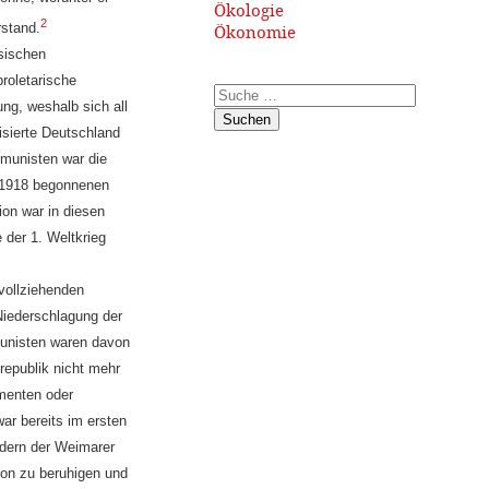
Ökologie
2
rstand.
Ökonomie
sischen
proletarische
ung, weshalb sich all
Suchen
isierte Deutschland
mmunisten war die
r 1918 begonnenen
ion war in diesen
 der 1. Weltkrieg
 vollziehenden
Niederschlagung der
munisten waren davon
epublik nicht mehr
menten oder
war bereits im ersten
ndern der Weimarer
tion zu beruhigen und