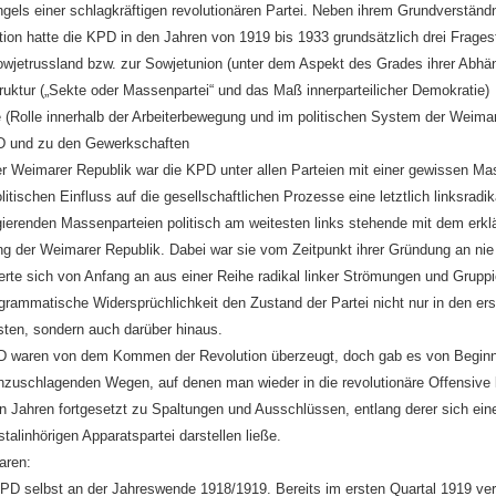
ls einer schlagkräftigen revolutionären Partei. Neben ihrem Grundverständni
tion hatte die KPD in den Jahren von 1919 bis 1933 grundsätzlich drei Frages
Sowjetrussland bzw. zur Sowjetunion (unter dem Aspekt des Grades ihrer Abhän
struktur („Sekte oder Massenpartei“ und das Maß innerparteilicher Demokratie)
nie (Rolle innerhalb der Arbeiterbewegung und im politischen System der Weimar
PD und zu den Gewerkschaften
r Weimarer Republik war die KPD unter allen Parteien mit einer gewissen M
itischen Einfluss auf die gesellschaftlichen Prozesse eine letztlich linksradik
agierenden Massenparteien politisch am weitesten links stehende mit dem erklä
g der Weimarer Republik. Dabei war sie vom Zeitpunkt ihrer Gründung an nie 
ierte sich von Anfang an aus einer Reihe radikal linker Strömungen und Grupp
grammatische Widersprüchlichkeit den Zustand der Partei nicht nur in den ers
sten, sondern auch darüber hinaus.
PD waren von dem Kommen der Revolution überzeugt, doch gab es von Beginn 
nzuschlagenden Wegen, auf denen man wieder in die revolutionäre Offensiv
en Jahren fortgesetzt zu Spaltungen und Ausschlüssen, entlang derer sich eine
talinhörigen Apparatspartei darstellen ließe.
aren:
PD selbst an der Jahreswende 1918/1919. Bereits im ersten Quartal 1919 ver