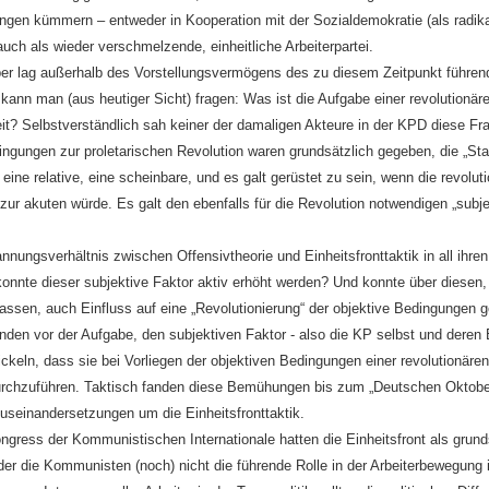
gen kümmern – entweder in Kooperation mit der Sozialdemokratie (als radik
auch als wieder verschmelzende, einheitliche Arbeiterpartei.
r lag außerhalb des Vorstellungsvermögens des zu diesem Zeitpunkt führend
ann man (aus heutiger Sicht) fragen: Was ist die Aufgabe einer revolutionären
eit? Selbstverständlich sah keiner der damaligen Akteure in der KPD diese Fr
ingungen zur proletarischen Revolution waren grundsätzlich gegeben, die „Sta
eine relative, eine scheinbare, und es galt gerüstet zu sein, wenn die revolut
 zur akuten würde. Es galt den ebenfalls für die Revolution notwendigen „subj
nnungsverhältnis zwischen Offensivtheorie und Einheitsfronttaktik in all ihren
onnte dieser subjektive Faktor aktiv erhöht werden? Und konnte über diesen,
Massen, auch Einfluss auf eine „Revolutionierung“ der objektive Bedingunge
en vor der Aufgabe, den subjektiven Faktor - also die KP selbst und deren E
keln, dass sie bei Vorliegen der objektiven Bedingungen einer revolutionären 
durchzuführen. Taktisch fanden diese Bemühungen bis zum „Deutschen Oktobe
useinandersetzungen um die Einheitsfronttaktik.
Kongress der Kommunistischen Internationale hatten die Einheitsfront als grunds
 der die Kommunisten (noch) nicht die führende Rolle in der Arbeiterbewegung 