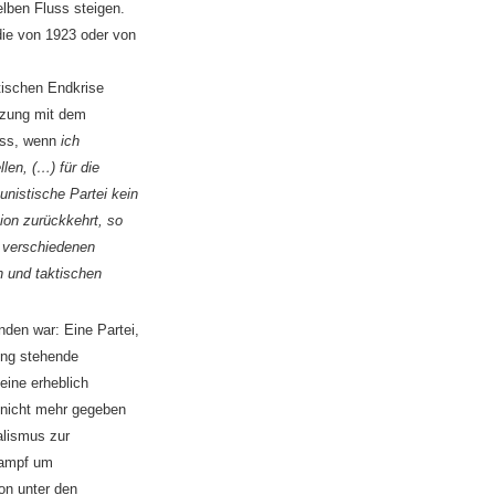
elben Fluss steigen.
die von 1923 oder von
tischen Endkrise
tzung mit dem
ass, wenn
ich
ellen, (…)
für die
nistische Partei kein
ion zurückkehrt, so
e verschiedenen
 und taktischen
nden war: Eine Partei,
nung stehende
eine erheblich
 nicht mehr gegeben
alismus zur
 Kampf um
on unter den