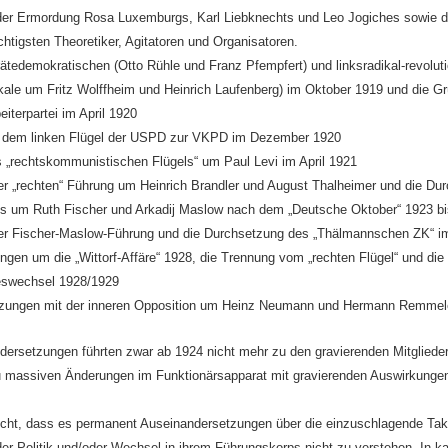
der Ermordung Rosa Luxemburgs, Karl Liebknechts und Leo Jogiches sowie 
ichtigsten Theoretiker, Agitatoren und Organisatoren.
tedemokratischen (Otto Rühle und Franz Pfempfert) und linksradikal-revoluti
kale um Fritz Wolffheim und Heinrich Laufenberg) im Oktober 1919 und die G
terpartei im April 1920
t dem linken Flügel der USPD zur VKPD im Dezember 1920
 „rechtskommunistischen Flügels“ um Paul Levi im April 1921
r „rechten“ Führung um Heinrich Brandler und August Thalheimer und die Du
gels um Ruth Fischer und Arkadij Maslow nach dem „Deutsche Oktober“ 1923 bi
er Fischer-Maslow-Führung und die Durchsetzung des „Thälmannschen ZK“ 
ngen um die „Wittorf-Affäre“ 1928, die Trennung vom „rechten Flügel“ und di
eswechsel 1928/1929
tzungen mit der inneren Opposition um Heinz Neumann und Hermann Remmel
ndersetzungen führten zwar ab 1924 nicht mehr zu den gravierenden Mitglied
u massiven Änderungen im Funktionärsapparat mit gravierenden Auswirkungen
cht, dass es permanent Auseinandersetzungen über die einzuschlagende Takti
r Politik und/oder Wechsel in ihrem Führungskorps nicht zu verstehen. In ka